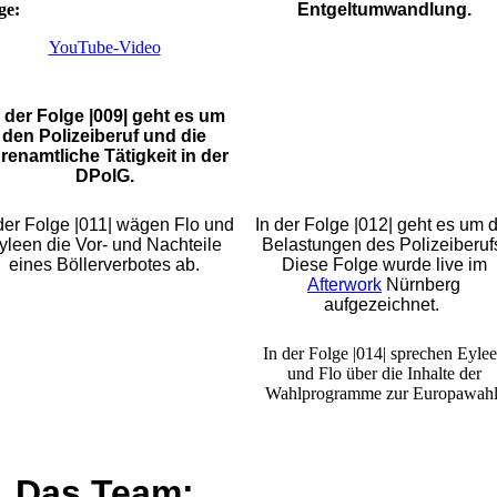
ge:
Entgeltumwandlung.
YouTube-Video
n der Folge |009| geht es um
den Polizeiberuf und die
renamtliche Tätigkeit in der
DPolG.
der Folge |011| wägen Flo und
In der Folge |012| geht es um d
yleen die Vor- und Nachteile
Belastungen des Polizeiberuf
eines Böllerverbotes ab.
Diese Folge wurde live im
Afterwork
Nürnberg
aufgezeichnet.
In der Folge |014| sprechen Eyle
und Flo über die Inhalte der
Wahlprogramme zur Europawahl
Das Team: