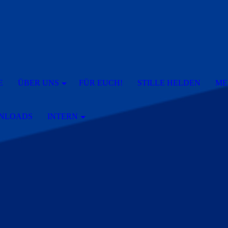
E
ÜBER UNS
FÜR EUCH!
STILLE HELDEN
ME
NLOADS
INTERN