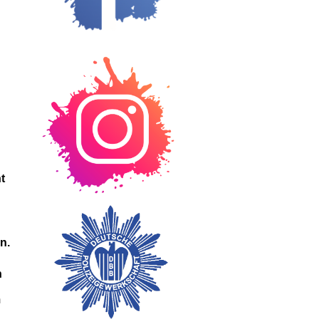
t
n.
h
m